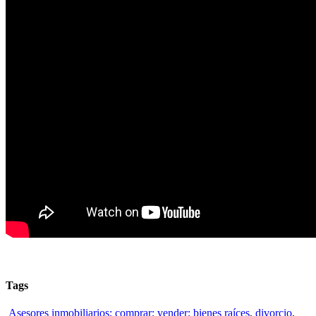
Tags
Asesores inmobiliarios; comprar; vender; bienes raíces
,
divorcio
,