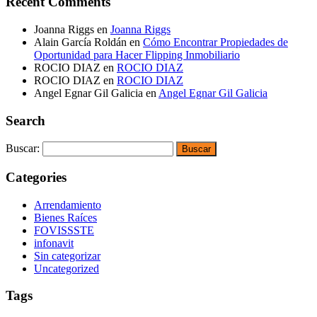
Recent Comments
Joanna Riggs
en
Joanna Riggs
Alain García Roldán
en
Cómo Encontrar Propiedades de
Oportunidad para Hacer Flipping Inmobiliario
ROCIO DIAZ
en
ROCIO DIAZ
ROCIO DIAZ
en
ROCIO DIAZ
Angel Egnar Gil Galicia
en
Angel Egnar Gil Galicia
Search
Buscar:
Categories
Arrendamiento
Bienes Raíces
FOVISSSTE
infonavit
Sin categorizar
Uncategorized
Tags