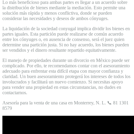
Lo más beneficioso para ambas partes es llegar a un acuerdo sobre
la distribución de bienes mediante la mediación. Esto permite una
solución más rápida y menos conflictiva, donde se pueden
considerar las necesidades y deseos de ambos cónyuges.
La liquidación de la sociedad conyugal implica dividir los bienes en
partes iguales. Esta partición puede realizarse de común acuerdo
entre los cónyuges o, en ausencia de consenso, será el juez quien
determine una partición justa. Si no hay acuerdo, los bienes pueden
ser vendidos y el dinero resultante repartido equitativamente.
El manejo de propiedades durante un divorcio en México puede ser
complicado. Por ello, te recomendamos contar con el asesoramiento
adecuado para enfrentar esta difícil etapa con mayor confianza y
claridad. Un buen asesoramiento protegerá los intereses de todos los
involucrados y facilitará un nuevo comienzo. Si necesitas apoyo
para vender una propiedad en estas circunstancias, no dudes en
contactarnos.
Asesoría para la venta de una casa en Monterrey, N. L.
📞
81 1301
8579