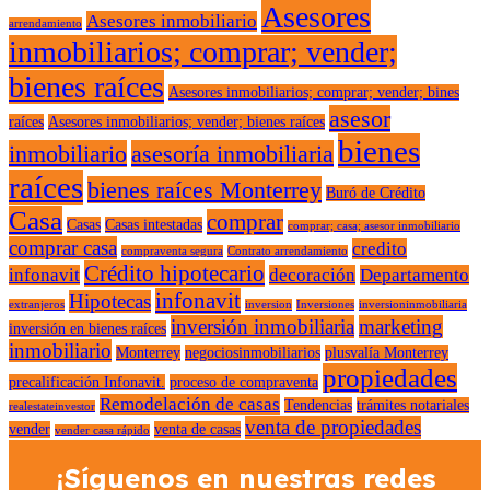
Asesores
Asesores inmobiliario
arrendamiento
inmobiliarios; comprar; vender;
bienes raíces
Asesores inmobiliarios; comprar; vender; bines
asesor
raíces
Asesores inmobiliarios; vender; bienes raíces
bienes
inmobiliario
asesoría inmobiliaria
raíces
bienes raíces Monterrey
Buró de Crédito
Casa
comprar
Casas
Casas intestadas
comprar; casa; asesor inmobiliario
comprar casa
credito
compraventa segura
Contrato arrendamiento
Crédito hipotecario
infonavit
decoración
Departamento
infonavit
Hipotecas
extranjeros
inversion
Inversiones
inversioninmobiliaria
inversión inmobiliaria
marketing
inversión en bienes raíces
inmobiliario
Monterrey
negociosinmobiliarios
plusvalía Monterrey
propiedades
precalificación Infonavit.
proceso de compraventa
Remodelación de casas
Tendencias
trámites notariales
realestateinvestor
venta de propiedades
vender
venta de casas
vender casa rápido
¡Síguenos en nuestras redes