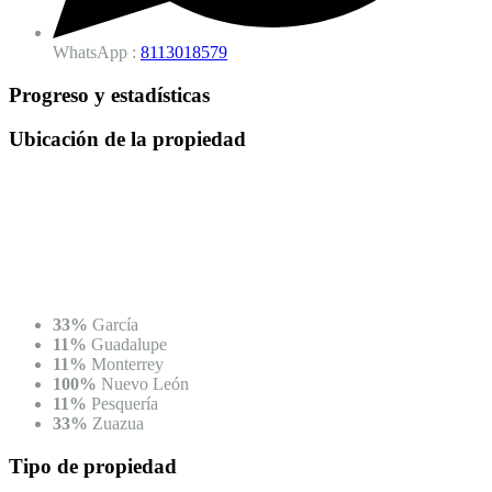
WhatsApp :
8113018579
Progreso y estadísticas
Ubicación
de la propiedad
33%
García
11%
Guadalupe
11%
Monterrey
100%
Nuevo León
11%
Pesquería
33%
Zuazua
Tipo
de propiedad