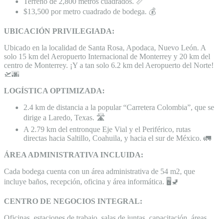
Terreno de 2,800 metros cuadrados. 📏
$13,500 por metro cuadrado de bodega. 💰
UBICACIÓN PRIVILEGIADA:
Ubicado en la localidad de Santa Rosa, Apodaca, Nuevo León. A
solo 15 km del Aeropuerto Internacional de Monterrey y 20 km del
centro de Monterrey. ¡Y a tan solo 6.2 km del Aeropuerto del Norte!
🛫🌆
LOGÍSTICA OPTIMIZADA:
2.4 km de distancia a la popular “Carretera Colombia”, que se
dirige a Laredo, Texas. 🛣️
A 2.79 km del entronque Eje Vial y el Periférico, rutas
directas hacia Saltillo, Coahuila, y hacia el sur de México. 🚛
ÁREA ADMINISTRATIVA INCLUIDA:
Cada bodega cuenta con un área administrativa de 54 m2, que
incluye baños, recepción, oficina y área informática. 🖥️🚽
CENTRO DE NEGOCIOS INTEGRAL:
Oficinas, estaciones de trabajo, salas de juntas, capacitación, áreas