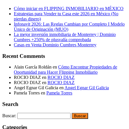
Cómo iniciar en FLIPPING INMOBILIARIO en MÉXICO
Estrategias para Vender tu Casa este 2026 en México (No
pierdas dinero)
Infonavit 2026: Las Reglas Cambian por Completo I Modelo
Único de Originación (MUO)
La mejor inversión inmobiliaria de Monterrey | Dominio
Cumbres +250% de plusvalía comprobada
Casas en Venta Dominio Cumbres Monterrey
Recent Comments
Alain García Roldán
en
Cómo Encontrar Propiedades de
Oportunidad para Hacer Flipping Inmobiliario
ROCIO DIAZ
en
ROCIO DIAZ
ROCIO DIAZ
en
ROCIO DIAZ
Angel Egnar Gil Galicia
en
Angel Egnar Gil Galicia
Pamela Torres
en
Pamela Torres
Search
Buscar:
Categories