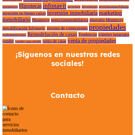
infonavit
Hipotecas
extranjeros
inversion
Inversiones
inversioninmobiliaria
inversión inmobiliaria
marketing
inversión en bienes raíces
inmobiliario
Monterrey
negociosinmobiliarios
plusvalía Monterrey
propiedades
precalificación Infonavit.
proceso de compraventa
Remodelación de casas
Tendencias
trámites notariales
realestateinvestor
venta de propiedades
vender
venta de casas
vender casa rápido
¡Síguenos en nuestras redes
sociales!
Contacto