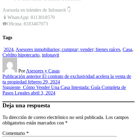
Asesoría en trámites de Infonavit 👇
📱WhatsApp: 8113018579
☎️Oficina: 8183407073
Tags
2024
,
Asesores inmobiliarios; comprar; vender; bienes raíces
,
Casa
,
Crédito hipotecario
,
infonavit
Por
Asesores y Casas
Publicación anterior
El contrato de exclusividad acelera la venta de
tu propiedad
febrero 29, 2024
Siguiente
Cómo Vender Una Casa Intestada: Guía Completa de
Pasos Legales
abril 3, 2024
Deja una respuesta
Tu dirección de correo electrónico no será publicada.
Los campos
obligatorios están marcados con
*
Comentario
*