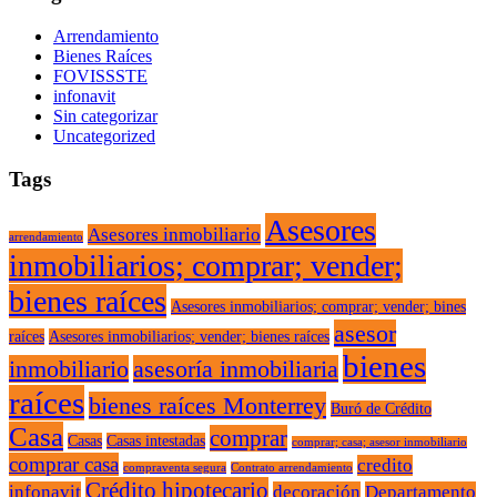
Arrendamiento
Bienes Raíces
FOVISSSTE
infonavit
Sin categorizar
Uncategorized
Tags
Asesores
Asesores inmobiliario
arrendamiento
inmobiliarios; comprar; vender;
bienes raíces
Asesores inmobiliarios; comprar; vender; bines
asesor
raíces
Asesores inmobiliarios; vender; bienes raíces
bienes
inmobiliario
asesoría inmobiliaria
raíces
bienes raíces Monterrey
Buró de Crédito
Casa
comprar
Casas
Casas intestadas
comprar; casa; asesor inmobiliario
comprar casa
credito
compraventa segura
Contrato arrendamiento
Crédito hipotecario
infonavit
decoración
Departamento