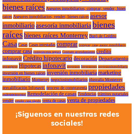
bienes raíces
Asesores inmobiliarios; comprar; vender; bines
asesor
raíces
Asesores inmobiliarios; vender; bienes raíces
bienes
inmobiliario
asesoría inmobiliaria
raíces
bienes raíces Monterrey
Buró de Crédito
Casa
comprar
Casas
Casas intestadas
comprar; casa; asesor inmobiliario
comprar casa
credito
compraventa segura
Contrato arrendamiento
Crédito hipotecario
infonavit
decoración
Departamento
infonavit
Hipotecas
extranjeros
inversion
Inversiones
inversioninmobiliaria
inversión inmobiliaria
marketing
inversión en bienes raíces
inmobiliario
Monterrey
negociosinmobiliarios
plusvalía Monterrey
propiedades
precalificación Infonavit.
proceso de compraventa
Remodelación de casas
Tendencias
trámites notariales
realestateinvestor
venta de propiedades
vender
venta de casas
vender casa rápido
¡Síguenos en nuestras redes
sociales!