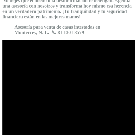
No dejes que el miedo o la desinformación te detengan. Agenda
una asesoría con nosotros y transforma hoy mismo esa herencia
en un verdadero patrimonio. ¡Tu tranquilidad y tu seguridad
financiera están en las mejores manos!
Asesoría para venta de casas intestadas en
Monterrey, N. L.
📞
81 1301 8579