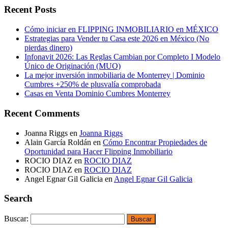
Recent Posts
Cómo iniciar en FLIPPING INMOBILIARIO en MÉXICO
Estrategias para Vender tu Casa este 2026 en México (No
pierdas dinero)
Infonavit 2026: Las Reglas Cambian por Completo I Modelo
Único de Originación (MUO)
La mejor inversión inmobiliaria de Monterrey | Dominio
Cumbres +250% de plusvalía comprobada
Casas en Venta Dominio Cumbres Monterrey
Recent Comments
Joanna Riggs
en
Joanna Riggs
Alain García Roldán
en
Cómo Encontrar Propiedades de
Oportunidad para Hacer Flipping Inmobiliario
ROCIO DIAZ
en
ROCIO DIAZ
ROCIO DIAZ
en
ROCIO DIAZ
Angel Egnar Gil Galicia
en
Angel Egnar Gil Galicia
Search
Buscar: