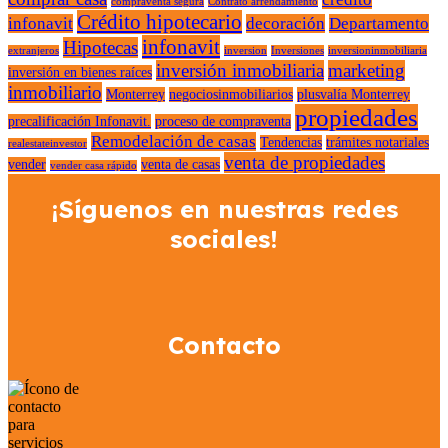
compraventa segura
Contrato arrendamiento
Crédito hipotecario
infonavit
decoración
Departamento
infonavit
Hipotecas
extranjeros
inversion
Inversiones
inversioninmobiliaria
inversión inmobiliaria
marketing
inversión en bienes raíces
inmobiliario
Monterrey
negociosinmobiliarios
plusvalía Monterrey
propiedades
precalificación Infonavit.
proceso de compraventa
Remodelación de casas
Tendencias
trámites notariales
realestateinvestor
venta de propiedades
vender
venta de casas
vender casa rápido
¡Síguenos en nuestras redes
sociales!
Contacto