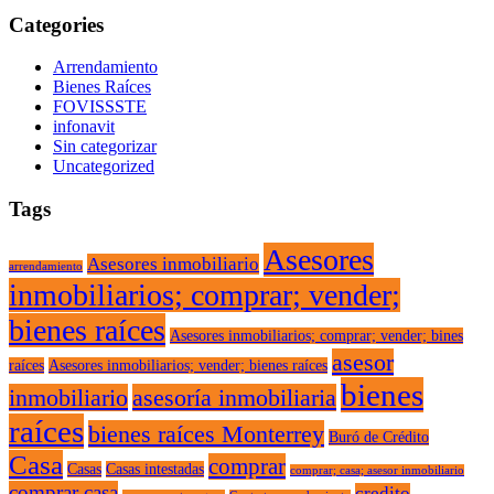
Categories
Arrendamiento
Bienes Raíces
FOVISSSTE
infonavit
Sin categorizar
Uncategorized
Tags
Asesores
Asesores inmobiliario
arrendamiento
inmobiliarios; comprar; vender;
bienes raíces
Asesores inmobiliarios; comprar; vender; bines
asesor
raíces
Asesores inmobiliarios; vender; bienes raíces
bienes
inmobiliario
asesoría inmobiliaria
raíces
bienes raíces Monterrey
Buró de Crédito
Casa
comprar
Casas
Casas intestadas
comprar; casa; asesor inmobiliario
comprar casa
credito