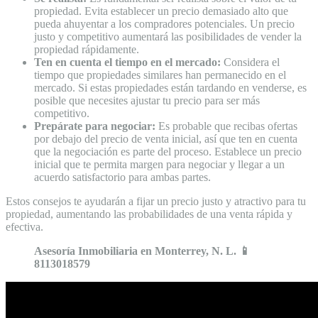
propiedad. Evita establecer un precio demasiado alto que
pueda ahuyentar a los compradores potenciales. Un precio
justo y competitivo aumentará las posibilidades de vender la
propiedad rápidamente.
Ten en cuenta el tiempo en el mercado:
Considera el
tiempo que propiedades similares han permanecido en el
mercado. Si estas propiedades están tardando en venderse, es
posible que necesites ajustar tu precio para ser más
competitivo.
Prepárate para negociar:
Es probable que recibas ofertas
por debajo del precio de venta inicial, así que ten en cuenta
que la negociación es parte del proceso. Establece un precio
inicial que te permita margen para negociar y llegar a un
acuerdo satisfactorio para ambas partes.
Estos consejos te ayudarán a fijar un precio justo y atractivo para tu
propiedad, aumentando las probabilidades de una venta rápida y
efectiva.
Asesoría Inmobiliaria en Monterrey, N. L. 📱
8113018579