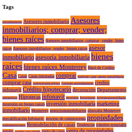
Tags
Asesores
Asesores inmobiliario
arrendamiento
inmobiliarios; comprar; vender;
bienes raíces
Asesores inmobiliarios; comprar; vender; bines
asesor
raíces
Asesores inmobiliarios; vender; bienes raíces
bienes
inmobiliario
asesoría inmobiliaria
raíces
bienes raíces Monterrey
Buró de Crédito
Casa
comprar
Casas
Casas intestadas
comprar; casa; asesor inmobiliario
comprar casa
credito
compraventa segura
Contrato arrendamiento
Crédito hipotecario
infonavit
decoración
Departamento
infonavit
Hipotecas
extranjeros
inversion
Inversiones
inversioninmobiliaria
inversión inmobiliaria
marketing
inversión en bienes raíces
inmobiliario
Monterrey
negociosinmobiliarios
plusvalía Monterrey
propiedades
precalificación Infonavit.
proceso de compraventa
Remodelación de casas
Tendencias
trámites notariales
realestateinvestor
venta de propiedades
vender
venta de casas
vender casa rápido