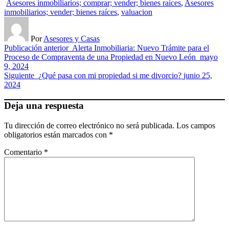
Asesores inmobiliarios; comprar; vender; bienes raíces
,
Asesores
inmobiliarios; vender; bienes raíces
,
valuacion
Por
Asesores y Casas
Publicación anterior
Alerta Inmobiliaria: Nuevo Trámite para el
Proceso de Compraventa de una Propiedad en Nuevo León
mayo
9, 2024
Siguiente
¿Qué pasa con mi propiedad si me divorcio?
junio 25,
2024
Deja una respuesta
Tu dirección de correo electrónico no será publicada.
Los campos
obligatorios están marcados con
*
Comentario
*