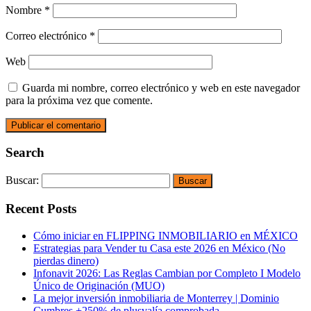
Nombre
*
Correo electrónico
*
Web
Guarda mi nombre, correo electrónico y web en este navegador
para la próxima vez que comente.
Search
Buscar:
Recent Posts
Cómo iniciar en FLIPPING INMOBILIARIO en MÉXICO
Estrategias para Vender tu Casa este 2026 en México (No
pierdas dinero)
Infonavit 2026: Las Reglas Cambian por Completo I Modelo
Único de Originación (MUO)
La mejor inversión inmobiliaria de Monterrey | Dominio
Cumbres +250% de plusvalía comprobada